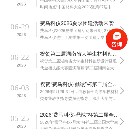
2026
时间地点“中国材料大会2026暨第27届中国
国际新材料博览会”将于2026年7月13日-15
日，在武汉国际博览中心（湖北省武汉市汉
费马科仪2026夏季团建活动来袭
06-29
阳区洲头街街道鹦鹉大道...
费马科仪2026夏季团建活动来袭6月27日，
2026
费马科仪进行了夏季第一次团建，早上十点
大家相约环游运动超乐场，台球保龄球、电
玩卡丁车、索道梅花桩……各类娱乐项目应
祝贺第二届湖南省大学生材料创新设计暨现代金相技能大赛圆满落幕
06-22
有尽有，两个小时的自由体验时间，每个人
祝贺第二届湖南省大学生材料创新设计暨现
2026
都找...
代金相技能大赛圆满落幕"第二届湖南省大学
生材料创新设计暨现代金相技能大赛于2025
年6月19日至21日，在长沙理工大学云塘校
祝贺“费马科仪-鼎竑”杯第二届全国大学生材料分析大赛圆满结束
06-03
区材料科学与工程学院圆满落下...
2026年5月29-31日，由教育部高等学校材料
2026
类专业教学指导委员会指导、深圳大学与武
汉科技大学联合承办的 “费马科仪-鼎竑”杯第
二届全国大学生材料分析大赛，在深圳大学
2026“费马科仪-鼎竑”杯第二届全国大学生材料分析大赛决赛即将来临
05-25
丽湖校区圆满结束。来自...
2026年“费马科仪-鼎竑”杯第二届全国大学生
2026
材料分析大赛由材料分析大赛执行委员会组