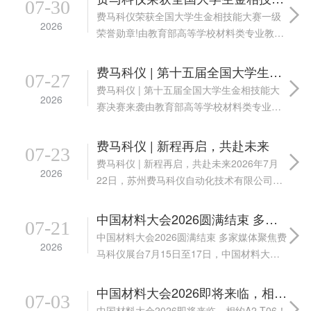
07-30
费马科仪荣获全国大学生金相技能大赛一级
2026
荣誉勋章!由教育部高等学校材料类专业教学
指导委员会指导、全国274所高校材料类相关
院系联合主办、武汉理工大学承办的第十五
费马科仪 | 第十五届全国大学生金相技能大赛决赛来袭
07-27
届全国大学生金相技能大赛和第四届全国大
费马科仪 | 第十五届全国大学生金相技能大
2026
学生...
赛决赛来袭由教育部高等学校材料类专业教
学指导委员会指导、全国274所高校材料类相
关院系联合主办、武汉理工大学承办的第十
费马科仪 | 新程再启，共赴未来
07-23
五届全国大学生金相技能大赛 (第十五届全...
费马科仪 | 新程再启，共赴未来2026年7月
2026
22日，苏州费马科仪自动化技术有限公司迎
来成立十周年的重要节点。十年间，公司始
终专注于“费马科仪FEMA”自有品牌的全系列
中国材料大会2026圆满结束 多家媒体聚焦费马科仪展台
07-21
设备及耗材生产、研发与创新，从初...
中国材料大会2026圆满结束 多家媒体聚焦费
2026
马科仪展台7月15日至17日，中国材料大会
2026暨第27届中国国际新材料博览会在武汉
国际博览中心盛大举行。作为国内新材料领
中国材料大会2026即将来临，相约A2-T06！
07-03
域规模最大、规格最高、影响力最强...
中国材料大会2026即将来临，相约A2-T06！