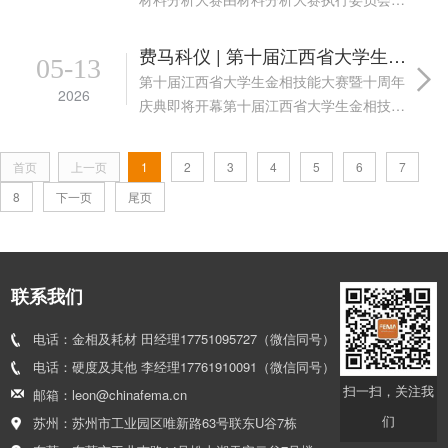
织、深圳大学和武汉科技大学承办，决赛将
于2026年5月29日至31日在深圳大学进行。
费马科仪 | 第十届江西省大学生金相技能大赛暨十周年庆典即将开幕
05-13
作为大赛的冠名商之一，费马科仪深...
第十届江西省大学生金相技能大赛暨十周年
2026
庆典即将开幕第十届江西省大学生金相技能
大赛暨十周年庆典即将于26年5月15日-17日
在江西南昌的南昌大学拉开帷幕。作为本次
首页
上一页
1
2
3
4
5
6
7
大赛的赞助商之一，费马科仪专业团队已整
8
下一页
尾页
装...
联系我们
电话：金相及耗材 田经理17751095727（微信同号）
电话：硬度及其他 李经理17761910091（微信同号）
扫一扫，关注我
邮箱：leon@chinafema.cn
们
苏州：苏州市工业园区唯新路63号联东U谷7栋