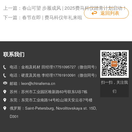
上一篇：
春山可望 步履成风 | 2025费马科仪踏青计划启动！
返回列表
下一篇：
春节在即 | 费马科仪年礼来啦
联系我们
电话：金相及耗材 田经理17751095727（微信同号）
电话：硬度及其他 李经理17761910091（微信同号）
扫一扫，关注我
邮箱：leon@chinafema.cn
们
苏州：苏州市工业园区唯新路63号联东U谷7栋
东莞：东莞市工业南路14号松山湖天安云谷7号楼
俄罗斯：Saint-Petersburg, Novolitovskaya st. 15D,
D301