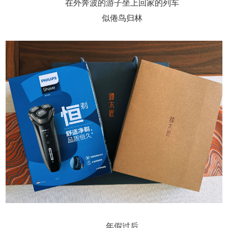
在外奔波的游子坐上回家的列车
似倦鸟归林
年假过后