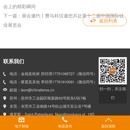
会上的精彩瞬间
下一篇：
展会邀约丨费马科仪邀您共赴第十二届中国国际钛
返回列表
业展览会
联系我们
电话：金相及耗材 田经理17751095727（微信同号）
电话：硬度及其他 李经理17761910091（微信同号）
扫一扫，关注我
邮箱：leon@chinafema.cn
们
苏州：苏州市工业园区唯新路63号联东U谷7栋
东莞：东莞市工业南路14号松山湖天安云谷7号楼
俄罗斯：Saint-Petersburg, Novolitovskaya st. 15D,
D301
电子邮箱
电话咨询
返回顶部