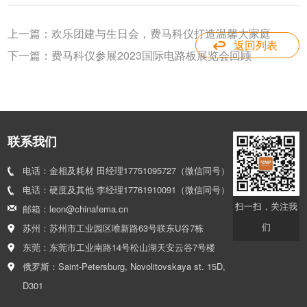
上一篇：
欢乐团建与生日会，费马科仪打造温馨大家庭
返回列表
下一篇：
费马科仪参展2023国际电路板展览会回顾
联系我们
电话：金相及耗材 田经理17751095727（微信同号）
电话：硬度及其他 李经理17761910091（微信同号）
扫一扫，关注我
邮箱：leon@chinafema.cn
们
苏州：苏州市工业园区唯新路63号联东U谷7栋
东莞：东莞市工业南路14号松山湖天安云谷7号楼
俄罗斯：Saint-Petersburg, Novolitovskaya st. 15D,
D301